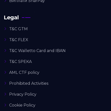
Виплати SharPay
Legal
T&C GTM
T&C FLEX
T&C Walletto Card and IBAN
T&C SPEKA
AML CTF policy
Prohibited Activities
Privacy Policy
Cookie Policy