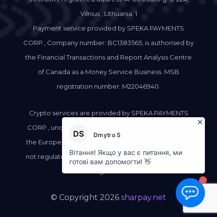
Vilnius , Lithuania. 1
Payment service provided by SPEKA PAYMENTS
CORP., Company number: BC1383565, is authorised by
the Financial Transactions and Report Analysis Centre
of Canada as a Money Service Business. MSB
registration number: M22046940.
Crypto services are provided by SPEKA PAYMENTS
CORP., under its Canadian MSB registration, outside
the European Union and not to EU residents, and are
not regulated under the EU Markets in Crypto-Assets
Regulation.
© Copyright 2026
sharpay.net