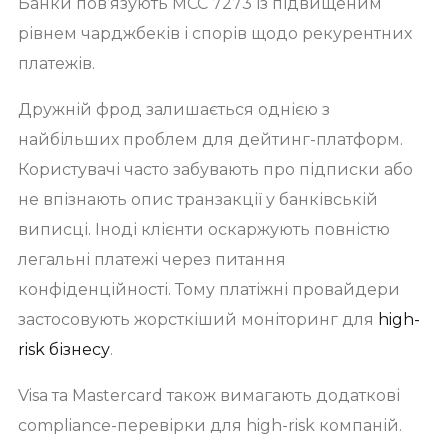
Банки пов’язують MCC 7273 із підвищеним
рівнем чарджбеків і спорів щодо рекурентних
платежів.
Дружній фрод залишається однією з
найбільших проблем для дейтинг-платформ.
Користувачі часто забувають про підписки або
не впізнають опис транзакції у банківській
виписці. Іноді клієнти оскаржують повністю
легальні платежі через питання
конфіденційності. Тому платіжні провайдери
застосовують жорсткіший моніторинг для
high-
risk бізнесу
.
Visa та Mastercard також вимагають додаткові
compliance-перевірки для high-risk компаній.