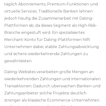
täglich Abonnements, Premium-Funktionen und
virtuelle Services. Traditionelle Banken lehnen
jedoch häufig die Zusammenarbeit mit Dating-
Plattformen ab, da dieses Segment als High-Risk-
Branche eingestuft wird. Ein spezialisiertes
Merchant-Konto für Dating-Plattformen hilft
Unternehmen dabei, stabile Zahlungsabwicklung
und sichere wiederkehrende Zahlungen zu
gewährleisten.
Dating-Websites verarbeiten große Mengen an
wiederkehrenden Zahlungen und internationalen
Transaktionen. Dadurch überwachen Banken und
Zahlungsanbieter solche Projekte deutlich
strenger als klassische Ecommerce-Unternehmen.