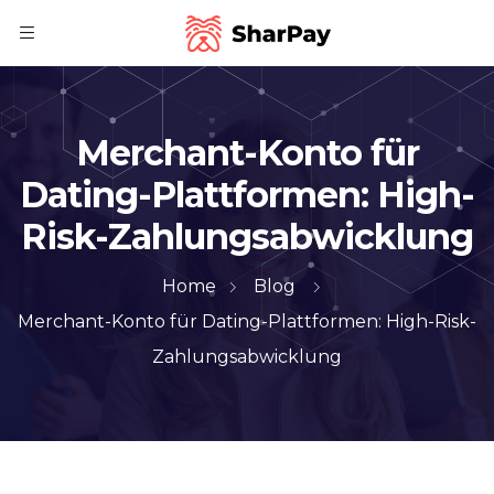
Merchant-Konto für
Dating-Plattformen: High-
Risk-Zahlungsabwicklung
Home
Blog
Merchant-Konto für Dating-Plattformen: High-Risk-
Zahlungsabwicklung