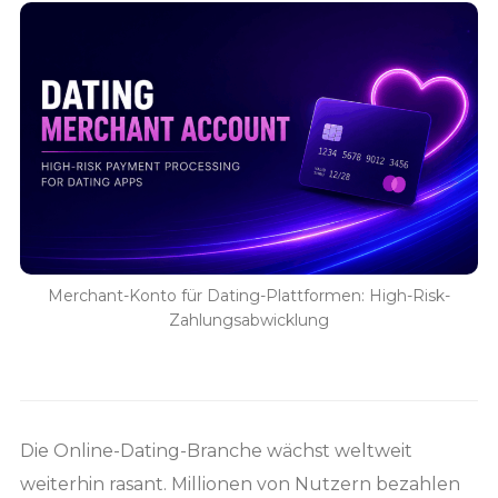
Merchant-Konto für Dating-Plattformen: High-Risk-
Zahlungsabwicklung
Die Online-Dating-Branche wächst weltweit
weiterhin rasant. Millionen von Nutzern bezahlen