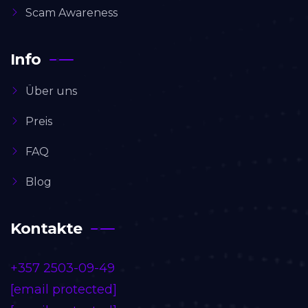
Scam Awareness
Info
Über uns
Preis
FAQ
Blog
Kontakte
+357 2503-09-49
[email protected]