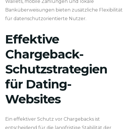
Wallets, mobile Zahlungen und lokale
Banküberweisungen bieten zusätzliche Flexibilität
für datenschutzorientierte Nutzer.
Effektive
Chargeback-
Schutzstrategien
für Dating-
Websites
Ein effektiver Schutz vor Chargebacks ist
entscheidend für die langfristige Stabilität der