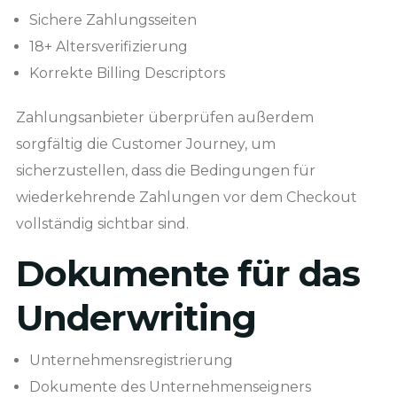
Sichere Zahlungsseiten
18+ Altersverifizierung
Korrekte Billing Descriptors
Zahlungsanbieter überprüfen außerdem
sorgfältig die Customer Journey, um
sicherzustellen, dass die Bedingungen für
wiederkehrende Zahlungen vor dem Checkout
vollständig sichtbar sind.
Dokumente für das
Underwriting
Unternehmensregistrierung
Dokumente des Unternehmenseigners