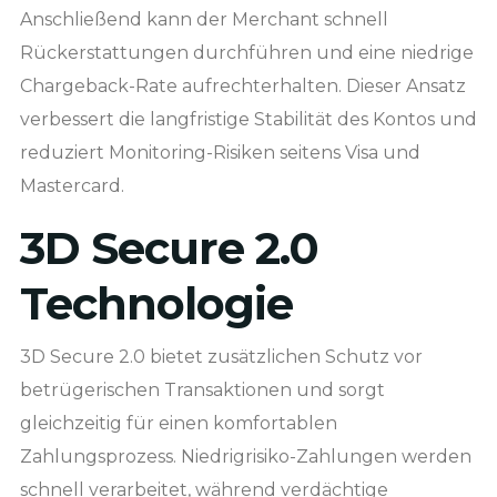
Anschließend kann der Merchant schnell
Rückerstattungen durchführen und eine niedrige
Chargeback-Rate aufrechterhalten. Dieser Ansatz
verbessert die langfristige Stabilität des Kontos und
reduziert Monitoring-Risiken seitens Visa und
Mastercard.
3D Secure 2.0
Technologie
3D Secure 2.0 bietet zusätzlichen Schutz vor
betrügerischen Transaktionen und sorgt
gleichzeitig für einen komfortablen
Zahlungsprozess. Niedrigrisiko-Zahlungen werden
schnell verarbeitet, während verdächtige