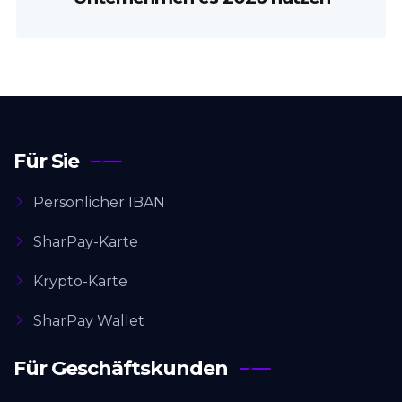
Für Sie
Persönlicher IBAN
SharPay-Karte
Krypto-Karte
SharPay Wallet
Für Geschäftskunden