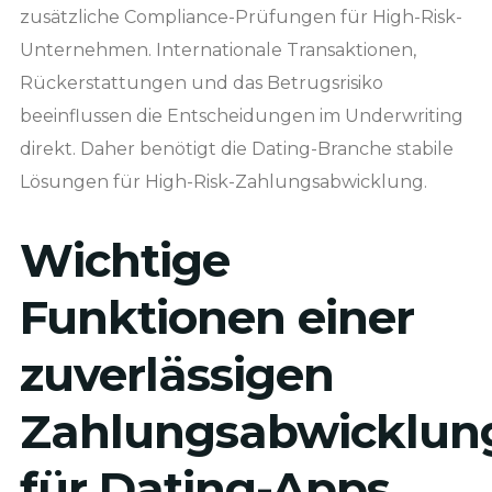
zusätzliche Compliance-Prüfungen für High-Risk-
Unternehmen. Internationale Transaktionen,
Rückerstattungen und das Betrugsrisiko
beeinflussen die Entscheidungen im Underwriting
direkt. Daher benötigt die Dating-Branche stabile
Lösungen für High-Risk-Zahlungsabwicklung.
Wichtige
Funktionen einer
zuverlässigen
Zahlungsabwicklun
für Dating-Apps