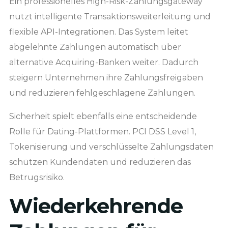
Ein professionelles High-Risk-Zahlungsgateway
nutzt intelligente Transaktionsweiterleitung und
flexible API-Integrationen. Das System leitet
abgelehnte Zahlungen automatisch über
alternative Acquiring-Banken weiter. Dadurch
steigern Unternehmen ihre Zahlungsfreigaben
und reduzieren fehlgeschlagene Zahlungen.
Sicherheit spielt ebenfalls eine entscheidende
Rolle für Dating-Plattformen. PCI DSS Level 1,
Tokenisierung und verschlüsselte Zahlungsdaten
schützen Kundendaten und reduzieren das
Betrugsrisiko.
Wiederkehrende