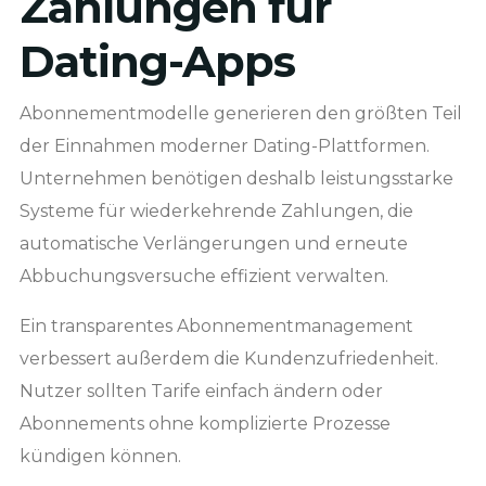
Zahlungen für
Dating-Apps
Abonnementmodelle generieren den größten Teil
der Einnahmen moderner Dating-Plattformen.
Unternehmen benötigen deshalb leistungsstarke
Systeme für wiederkehrende Zahlungen, die
automatische Verlängerungen und erneute
Abbuchungsversuche effizient verwalten.
Ein transparentes Abonnementmanagement
verbessert außerdem die Kundenzufriedenheit.
Nutzer sollten Tarife einfach ändern oder
Abonnements ohne komplizierte Prozesse
kündigen können.