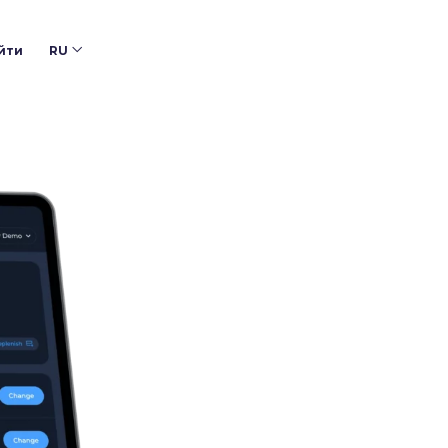
йти
RU