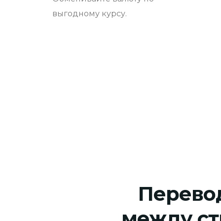
выгодному курсу.
Перево
между ст