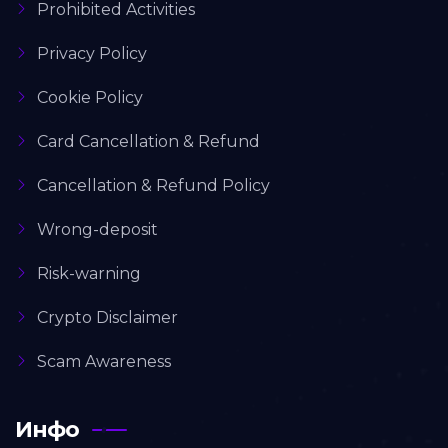
Prohibited Activities
Privacy Policy
Cookie Policy
Card Cancellation & Refund
Cancellation & Refund Policy
Wrong-deposit
Risk-warning
Crypto Disclaimer
Scam Awareness
Инфо