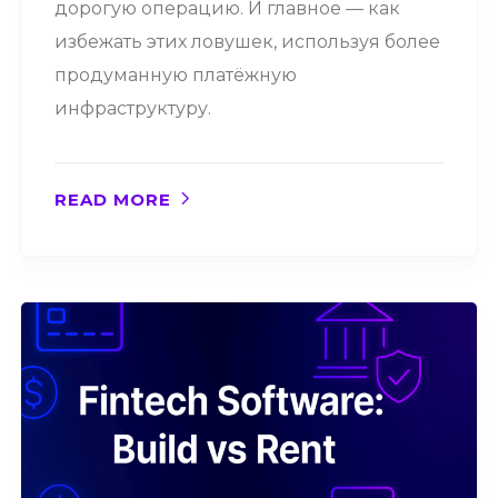
дорогую операцию. И главное — как
избежать этих ловушек, используя более
продуманную платёжную
инфраструктуру.
READ MORE