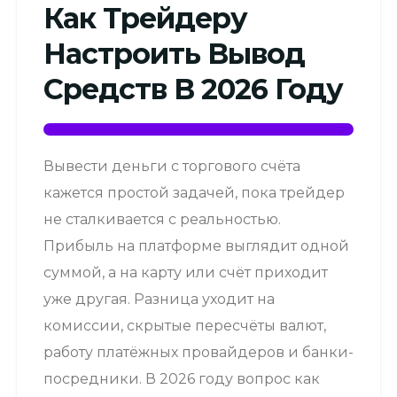
Как Трейдеру
Настроить Вывод
Средств В 2026 Году
Вывести деньги с торгового счёта
кажется простой задачей, пока трейдер
не сталкивается с реальностью.
Прибыль на платформе выглядит одной
суммой, а на карту или счёт приходит
уже другая. Разница уходит на
комиссии, скрытые пересчёты валют,
работу платёжных провайдеров и банки-
посредники. В 2026 году вопрос как