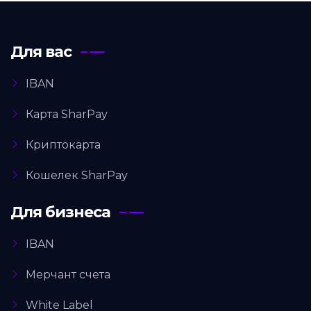
Для вас
IBAN
Карта SharPay
Криптокарта
Кошелек SharPay
Для бизнеса
IBAN
Мерчант счета
White Label