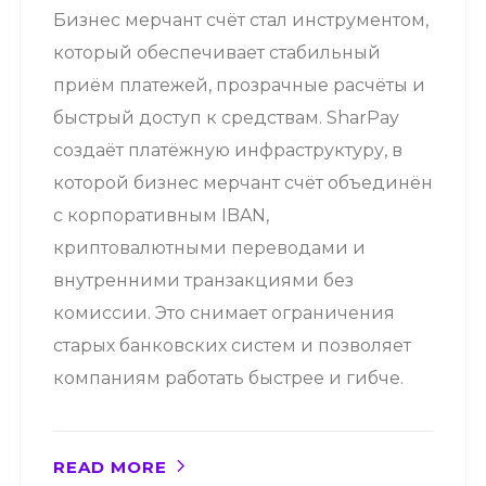
Бизнес мерчант счёт стал инструментом,
который обеспечивает стабильный
приём платежей, прозрачные расчёты и
быстрый доступ к средствам. SharPay
создаёт платёжную инфраструктуру, в
которой бизнес мерчант счёт объединён
с корпоративным IBAN,
криптовалютными переводами и
внутренними транзакциями без
комиссии. Это снимает ограничения
старых банковских систем и позволяет
компаниям работать быстрее и гибче.
READ MORE