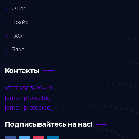
О нас
Прайс
FAQ
Блог
Контакты
+357 2503-09-49
[email protected]
[email protected]
Подписывайтесь на нас!