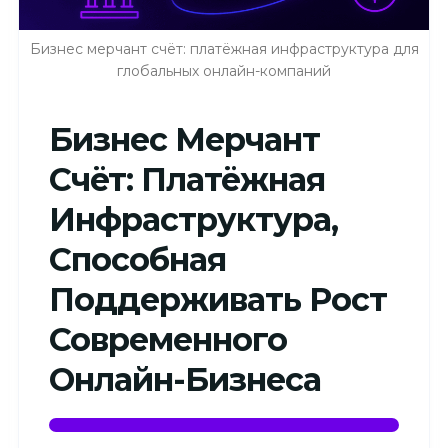
Бизнес мерчант счёт: платёжная инфраструктура для
глобальных онлайн-компаний
Бизнес Мерчант
Счёт: Платёжная
Инфраструктура,
Способная
Поддерживать Рост
Современного
Онлайн-Бизнеса