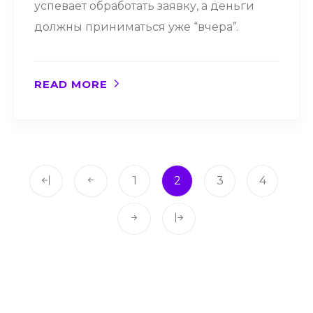
успевает обработать заявку, а деньги
должны приниматься уже “вчера”.
READ MORE
1
2
3
4