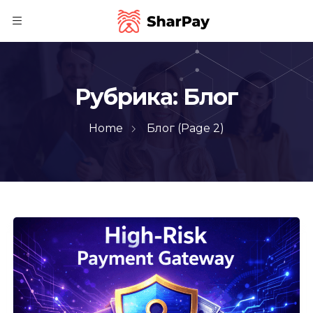
Рубрика:
Блог
Home
Блог
(Page 2)