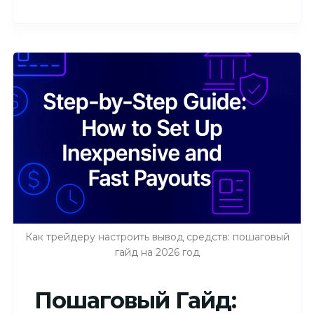
Как трейдеру настроить вывод средств: пошаговый
гайд на 2026 год
Пошаговый Гайд: