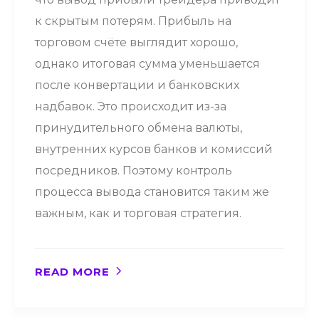
к скрытым потерям. Прибыль на
торговом счёте выглядит хорошо,
однако итоговая сумма уменьшается
после конвертации и банковских
надбавок. Это происходит из-за
принудительного обмена валюты,
внутренних курсов банков и комиссий
посредников. Поэтому контроль
процесса вывода становится таким же
важным, как и торговая стратегия.
READ MORE