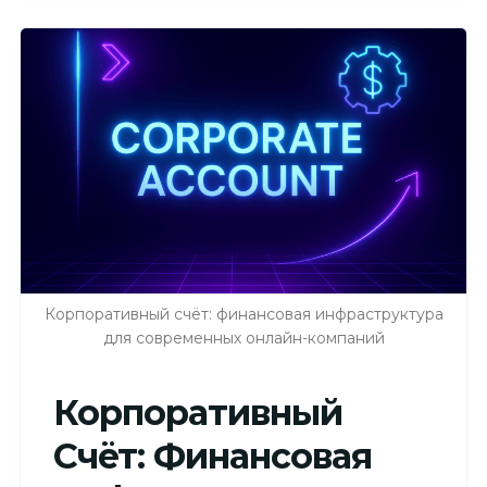
Корпоративный счёт: финансовая инфраструктура
для современных онлайн-компаний
Корпоративный
Счёт: Финансовая