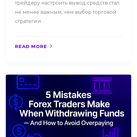
трейдеру настроить вывод средств стал
не менее важным, чем выбор торговой
стратегии.
READ MORE