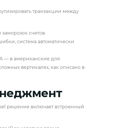
рутизировать транзакции между
заморозок счетов.
шибки, система автоматически
ША — в американские для
сложных вертикалях, как описано в
енеджмент
abel решение включает встроенный