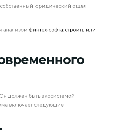
 собственный юридический отдел.
м анализом
финтех-софта: строить или
овременного
. Он должен быть экосистемой
орма включает следующие
г