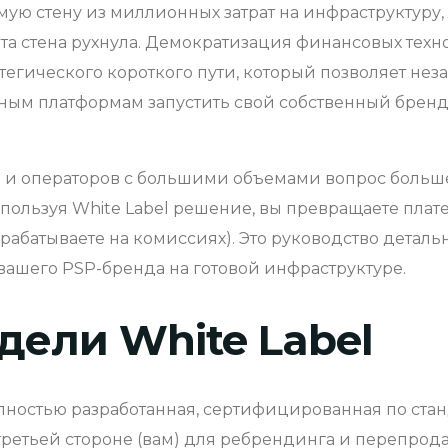
мую стену из миллионных затрат на инфраструктуру,
 эта стена рухнула. Демократизация финансовых тех
тегического короткого пути, который позволяет н
ным платформам запустить свой собственный бренд 
 операторов с большими объемами вопрос больше н
пользуя White Label решение, вы превращаете платеж
рабатываете на комиссиях). Это руководство деталь
вашего PSP-бренда на готовой инфраструктуре.
ели White Label
лностью разработанная, сертифицированная по станд
ретьей стороне (вам) для ребрендинга и перепрода