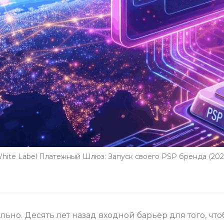
hite Label Платежный Шлюз: Запуск своего PSP бренда (202
но. Десять лет назад входной барьер для того, что