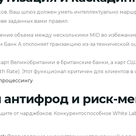
ков. Ваш шлюз должен уметь интеллектуально марш
ве заданных вами правил.
ние объема между несколькими MID во избежание 
и Банк А отклоняет транзакцию из-за технической о
арт Великобритании в британские банки, а карт С
 Rate). Этот функционал критичен для клиентов в 
 процессингу
.
й антифрод и риск-м
ащите от чарджбэков. Конкурентоспособное White L