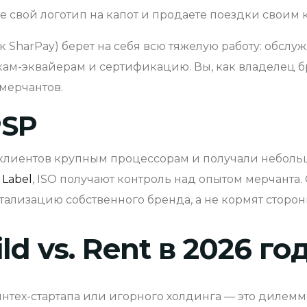
вите свой логотип на капот и продаете поездки своим
 SharPay) берет на себя всю тяжелую работу: обсл
кам-эквайерам и сертификацию. Вы, как владелец б
мерчантов.
PSP
 клиентов крупным процессорам и получали небол
 Label
, ISO получают контроль над опытом мерчанта
лизацию собственного бренда, а не кормят сторонн
d vs. Rent в 2026 го
тех-стартапа или игорного холдинга — это дилемма