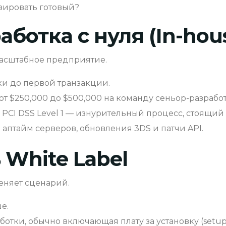
зировать готовый?
аботка с нуля (In-hou
масштабное предприятие.
тки до первой транзакции.
т $250,000 до $500,000 на команду сеньор-разрабо
CI DSS Level 1 — изнурительный процесс, стоящий 
аптайм серверов, обновления 3DS и патчи API.
 White Label
еняет сценарий.
е.
ботки, обычно включающая плату за установку (setu