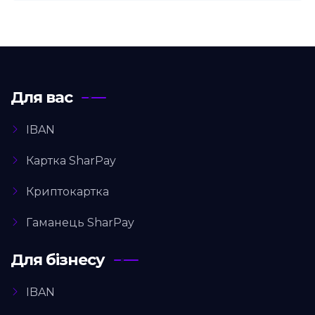
Для вас
IBAN
Картка SharPay
Криптокартка
Гаманець SharPay
Для бізнесу
IBAN