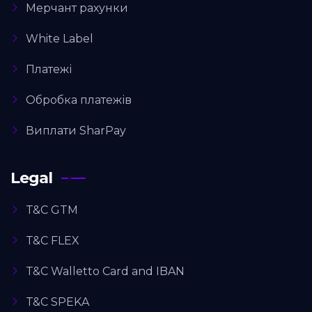
Мерчант рахунки
White Label
Платежі
Обробка платежів
Виплати SharPay
Legal
T&C GTM
T&C FLEX
T&C Walletto Card and IBAN
T&C SPEKA