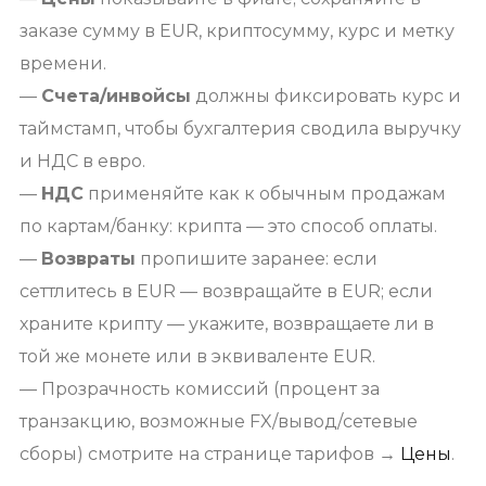
заказе сумму в EUR, криптосумму, курс и метку
времени.
—
Счета/инвойсы
должны фиксировать курс и
таймстамп, чтобы бухгалтерия сводила выручку
и НДС в евро.
—
НДС
применяйте как к обычным продажам
по картам/банку: крипта — это способ оплаты.
—
Возвраты
пропишите заранее: если
сеттлитесь в EUR — возвращайте в EUR; если
храните крипту — укажите, возвращаете ли в
той же монете или в эквиваленте EUR.
— Прозрачность комиссий (процент за
транзакцию, возможные FX/вывод/сетевые
сборы) смотрите на странице тарифов →
Цены
.