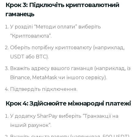
Крок 3: Підключіть криптовалютний
гаманець
У розділі “Методи оплати” виберіть
“Криптовалюта”.
Оберіть потрібну криптовалюту (наприклад,
USDT або BTC).
Вкажіть адресу вашого гаманця (наприклад, із
Binance, MetaMask чи іншого сервісу).
Підтвердіть підключення.
Крок 4: Здійснюйте міжнародні платежі
У додатку SharPay виберіть “Транзакції на
інший рахунок”.
Вкажіть суму та валюту (наприклад, 500 USDT).