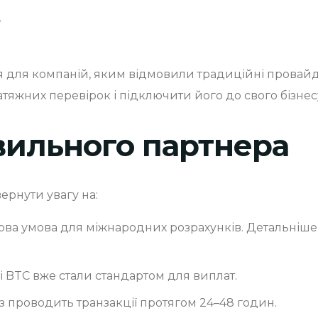
,
 для компаній, яким відмовили традиційні провай
атяжних перевірок і підключити його до свого бізнесу
вильного партнера
вернути увагу на:
ова умова для міжнародних розрахунків. Детальніше ч
 BTC вже стали стандартом для виплат.
проводить транзакції протягом 24–48 годин.