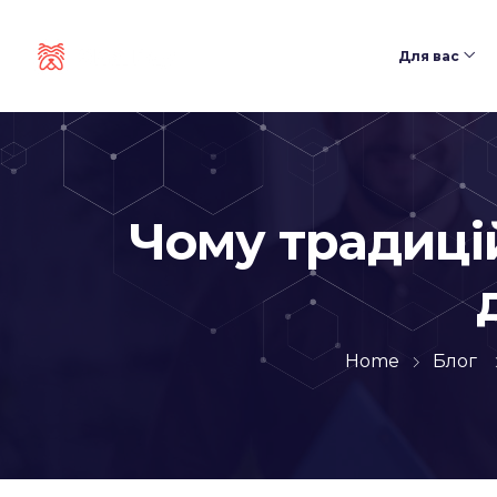
Для вас
Чому традиці
Home
Блог