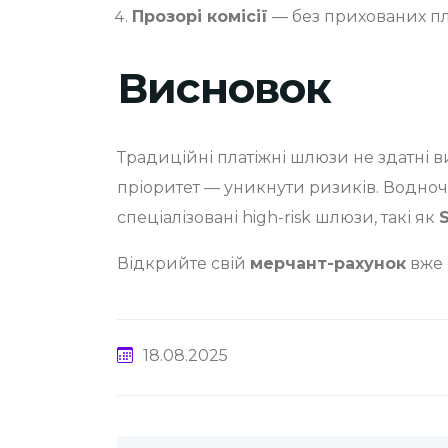
Прозорі комісії
— без прихованих пла
Висновок
Традиційні платіжні шлюзи не здатні в
пріоритет — уникнути ризиків. Водноч
спеціалізовані high-risk шлюзи, такі як
Відкрийте свій
мерчант-рахунок
вже 
18.08.2025