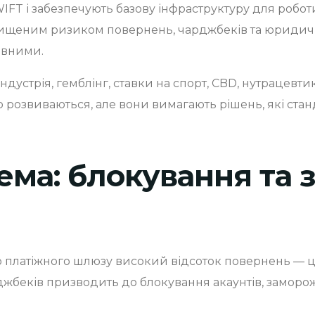
T і забезпечують базову інфраструктуру для роботи 
підвищеним ризиком повернень, чарджбеків та юридич
ивними.
індустрія, гемблінг, ставки на спорт, CBD, нутрацевти
вно розвиваються, але вони вимагають рішень, які ст
ема: блокування та 
о платіжного шлюзу високий відсоток повернень — ц
джбеків призводить до блокування акаунтів, заморо