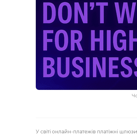
Чо
У світі онлайн-платежів платіжні шлюз