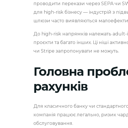
проводити перекази через SEPA чи SWIF
для high-risk бізнесу — індустрій з 
шлюзи часто виявляються малоефект
До high-risk напрямків належать adult-
проєкти та багато інших. Ці ніші акти
чи Stripe запропонувати не можуть.
Головна пробл
рахунків
Для класичного банку чи стандартног
компанія працює легально, ризик чар
обслуговування.