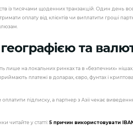
ств із тисячами щоденних транзакцій. Один день вс
тримати оплату від клієнтів чи виплатити гроші пар
шлюзам.
географією та валю
 лише на локальних ринках та в «безпечних» нішах. H
приймають платежі в доларах, євро, фунтах і криптов
е оплатити підписку, а партнер з Азії чекає виведен
ки читайте у статті:
5 причин використовувати IBA