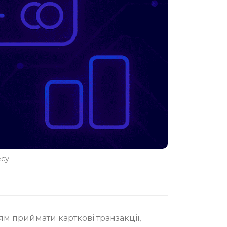
есу
ям приймати карткові транзакції,