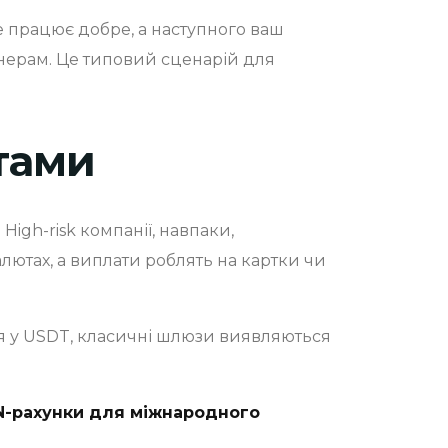
е працює добре, а наступного ваш
тнерам. Це типовий сценарій для
тами
igh-risk компанії, навпаки,
алютах, а виплати роблять на картки чи
ня у USDT, класичні шлюзи виявляються
N-рахунки для міжнародного