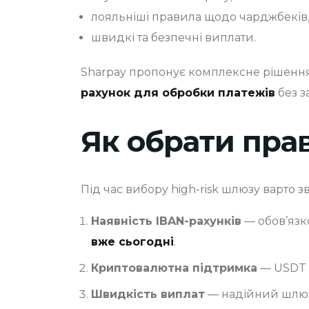
лояльніші правила щодо чарджбеків
швидкі та безпечні виплати.
Sharpay пропонує комплексне рішення
рахунок для обробки платежів
без з
Як обрати пра
Під час вибору high-risk шлюзу варто з
Наявність IBAN-рахунків
— обов’язк
вже сьогодні
.
Криптовалютна підтримка
— USDT і
Швидкість виплат
— надійний шлюз 