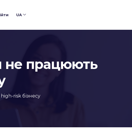
ійти
UA
и не працюють
у
igh-risk бізнесу