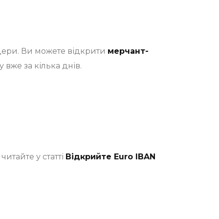
дери. Ви можете відкрити
мерчант-
 вже за кілька днів.
итайте у статті
Відкрийте Euro IBAN