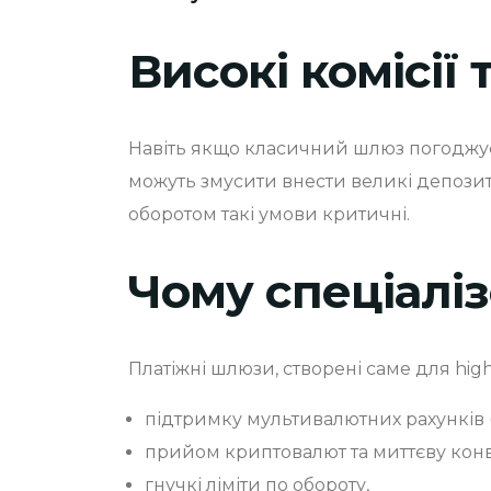
Високі комісії
Навіть якщо класичний шлюз погоджуєт
можуть змусити внести великі депозит
оборотом такі умови критичні.
Чому спеціаліз
Платіжні шлюзи, створені саме для high
підтримку мультивалютних рахунків (
прийом криптовалют та миттєву конв
гнучкі ліміти по обороту,