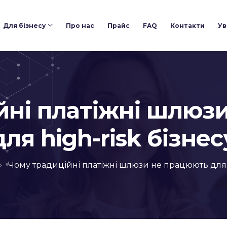
Для бізнесу
Про нас
Прайс
FAQ
Контакти
Ув
йні платіжні шлюз
для high-risk бізнес
Чому традиційні платіжні шлюзи не працюють для h