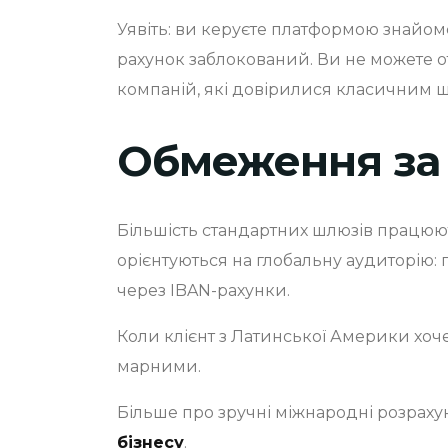
Уявіть: ви керуєте платформою знайом
рахунок заблокований. Ви не можете о
компаній, які довірилися класичним 
Обмеження за 
Більшість стандартних шлюзів працюють
орієнтуються на глобальну аудиторію: 
через IBAN-рахунки.
Коли клієнт з Латинської Америки хоч
марними.
Більше про зручні міжнародні розрахун
бізнесу
.