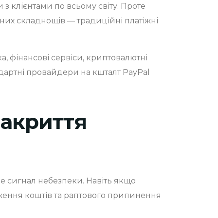
з клієнтами по всьому світу. Проте
них складнощів — традиційні платіжні
ка, фінансові сервіси, криптовалютні
андартні провайдери на кшталт PayPal
закриття
е сигнал небезпеки. Навіть якщо
ження коштів та раптового припинення