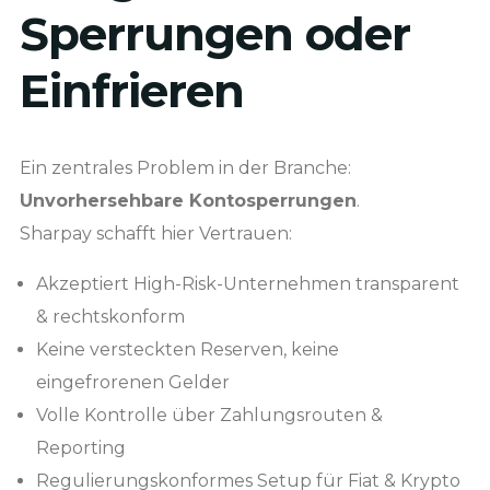
Sperrungen oder
Einfrieren
Ein zentrales Problem in der Branche:
Unvorhersehbare Kontosperrungen
.
Sharpay schafft hier Vertrauen:
Akzeptiert High-Risk-Unternehmen transparent
& rechtskonform
Keine versteckten Reserven, keine
eingefrorenen Gelder
Volle Kontrolle über Zahlungsrouten &
Reporting
Regulierungs­konformes Setup für Fiat & Krypto