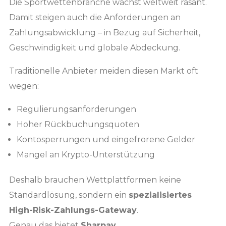
Die Sportwettenbranche wächst weltweit rasant.
Damit steigen auch die Anforderungen an
Zahlungs­abwicklung – in Bezug auf Sicherheit,
Geschwindigkeit und globale Abdeckung.
Traditionelle Anbieter meiden diesen Markt oft
wegen:
Regulierungsanforderungen
Hoher Rückbuchungsquoten
Konto­sperrungen und eingefrorene Gelder
Mangel an Krypto-Unterstützung
Deshalb brauchen Wettplattformen keine
Standardlösung, sondern ein
spezialisiertes
High-Risk-Zahlungs-Gateway
.
Genau das bietet
Sharpay
.