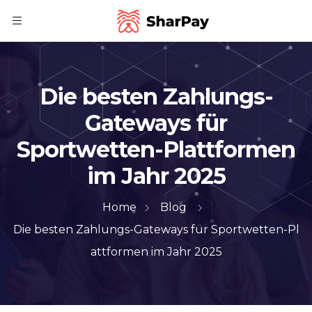
Die besten Zahlungs-
Gateways für
Sportwetten-Plattformen
im Jahr 2025
Home
Blog
Die besten Zahlungs-Gateways für Sportwetten-Pl
attformen im Jahr 2025