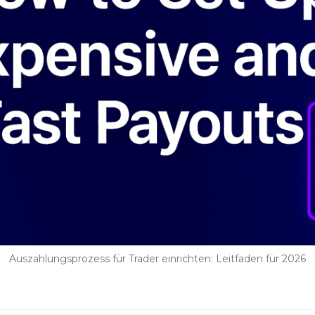
Auszahlungsprozess für Trader einrichten: Leitfaden für 2026