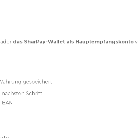
Trader
das SharPay-Wallet als Hauptempfangskonto
v
 Währung gespeichert
 nächsten Schritt:
 IBAN
arte