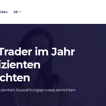
lden
DE
 Trader im Jahr
izienten
ichten
ffizienten Auszahlungsprozess einrichten